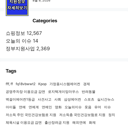
8월 9, 2026
Categories
쇼핑정보
12,567
오늘의 이슈
14
정부지원사업
2,369
Tags
fff, ff
fq18vbwwt2
Kpop
가정용시스템에어컨
경제
공영주차장 이용요금 감면
로지텍게이밍마우스
반려동물
벽걸이에어컨1등급
사건사고
사회
삼성에어컨
스포츠
실시간뉴스
아이돌
연예
연예계
연예인
영화
오늘의이슈
웃음
유머
이슈
저소득 주민 국민건강보험료 지원
저소득층 국민건강보험료 지원
정치
체육시설 이용요금 감면
출산장려금 지원
해외연예
화제