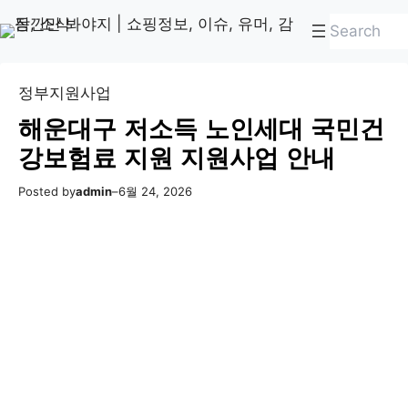
콘
Skip
검
텐
to
색
츠
content
로
정부지원사업
바
해운대구 저소득 노인세대 국민건
로
강보험료 지원 지원사업 안내
가
기
Posted by
admin
–
6월 24, 2026