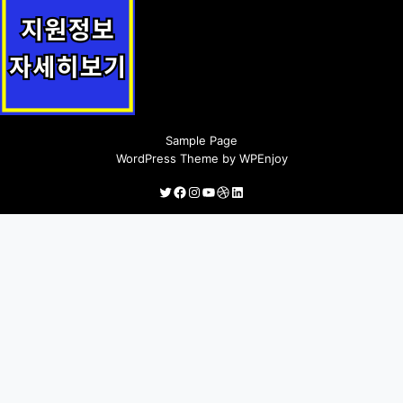
농산물 저온저장고(농기계) 지원 지원정책 안내
Sample Page
WordPress Theme
by
WPEnjoy
Twitter
Facebook
Instagram
YouTube
Dribbble
LinkedIn