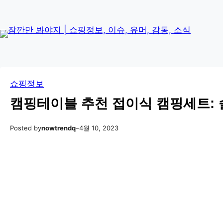
콘
Skip
텐
to
츠
content
로
바
로
쇼핑정보
가
기
캠핑테이블 추천 접이식 캠핑세트:
Posted by
nowtrendq
–
4월 10, 2023