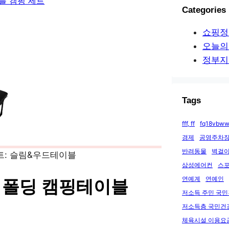
이블 캠핑 세트
Categories
쇼핑정
오늘의
정부지
Tags
fff, ff
fq18vbww
경제
공영주차장
반려동물
벽걸이
삼성에어컨
스
연예계
연예인
 폴딩 캠핑테이블
저소득 주민 국
저소득층 국민건
체육시설 이용요