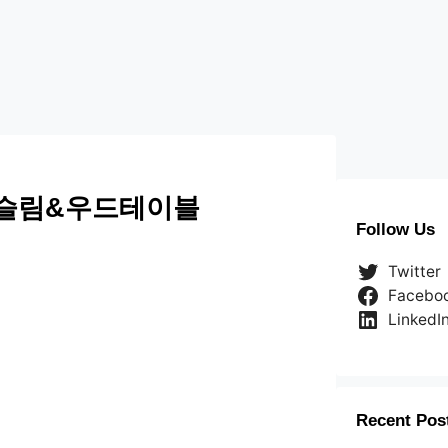
 슬림&우드테이블
Follow Us
Twitter
Facebo
LinkedI
Recent Pos