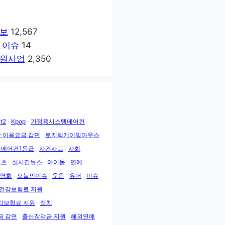
보
12,567
 이슈
14
원사업
2,350
t2
Kpop
가정용시스템에어컨
 이용요금 감면
로지텍게이밍마우스
에어컨1등급
사건사고
사회
포츠
실시간뉴스
아이돌
연예
영화
오늘의이슈
웃음
유머
이슈
민건강보험료 지원
강보험료 지원
정치
금 감면
출산장려금 지원
해외연예