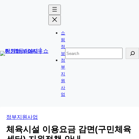
콘
Skip
텐
to
츠
content
로
쇼
바
핑
로
정
검
보
가
색
정
기
부
지
원
사
업
정부지원사업
체육시설 이용요금 감면(구민체육