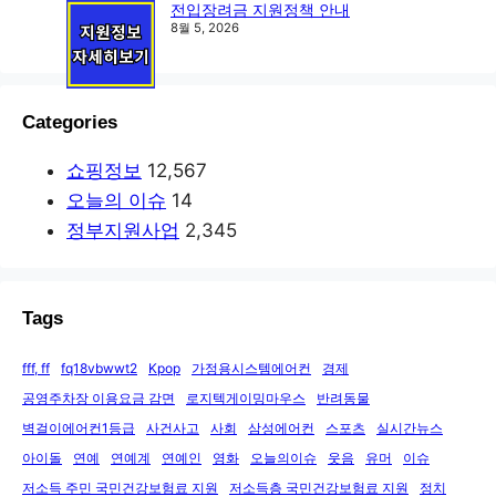
전입장려금 지원정책 안내
8월 5, 2026
Categories
쇼핑정보
12,567
오늘의 이슈
14
정부지원사업
2,345
Tags
fff, ff
fq18vbwwt2
Kpop
가정용시스템에어컨
경제
공영주차장 이용요금 감면
로지텍게이밍마우스
반려동물
벽걸이에어컨1등급
사건사고
사회
삼성에어컨
스포츠
실시간뉴스
아이돌
연예
연예계
연예인
영화
오늘의이슈
웃음
유머
이슈
저소득 주민 국민건강보험료 지원
저소득층 국민건강보험료 지원
정치