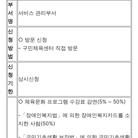
부
서
서비스 관리부서
명
신
청
○ 방문 신청
방
– 구민체육센터 직접 방문
법
신
청
상시신청
기
한
○ 체육문화 프로그램 수강료 감면(5% ~ 50%)
-「장애인복지법」에 의한 장애인복지카드를 소
지한 사람(50%)
-「국민기초생활 보장법」에 의한 국민기초생활