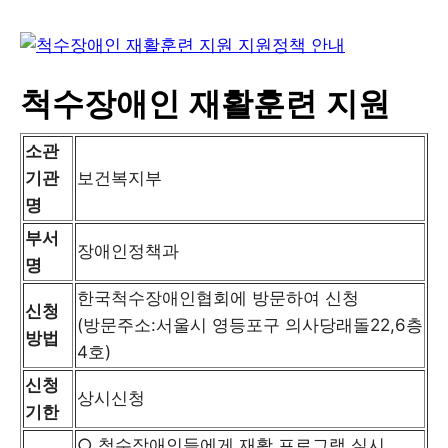
척수장애인 재활훈련 지원
소관
기관
보건복지부
명
부서
장애인정책과
명
한국척수장애인협회에 방문하여 신청
신청
(방문주소:서울시 영등포구 의사당래돌22,6층
방법
4호)
신청
상시신청
기한
○ 척수장애인들에게 재활 프로그램 실시