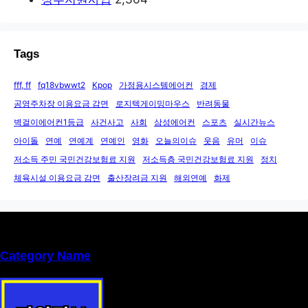
Tags
fff, ff
fq18vbwwt2
Kpop
가정용시스템에어컨
경제
공영주차장 이용요금 감면
로지텍게이밍마우스
반려동물
벽걸이에어컨1등급
사건사고
사회
삼성에어컨
스포츠
실시간뉴스
아이돌
연예
연예계
연예인
영화
오늘의이슈
웃음
유머
이슈
저소득 주민 국민건강보험료 지원
저소득층 국민건강보험료 지원
정치
체육시설 이용요금 감면
출산장려금 지원
해외연예
화제
Category Name