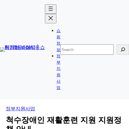
콘
Skip
텐
to
츠
content
로
쇼
바
핑
로
정
검
보
가
색
정
기
부
지
원
사
업
정부지원사업
척수장애인 재활훈련 지원 지원정