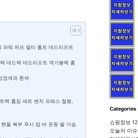
 파워 하프 멀티 홈트 데드리프트
랙 데드랙 데드리프트 역기봉랙 홈
 검정색과 흰색
쿼트랙 홈짐 세트 벤치 프레스 철봉,
Categories
쇼핑정보
12
핸들 복부 푸시 업 바 운동 팔 가슴
오늘의 이슈