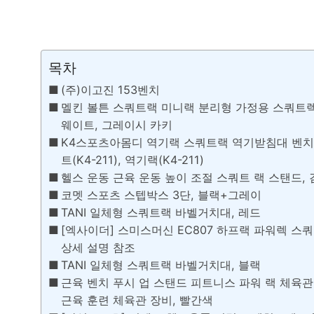
목차
(주)이고진 153벤치
멜킨 볼튼 스쿼트랙 미니랙 분리형 가정용 스쿼트렉
웨이트, 그레이시 카키
K4스포츠아몸디 역기랙 스쿼트랙 역기받침대 벤치
트(K4-211), 역기랙(K4-211)
헬스 운동 근육 운동 높이 조절 스쿼트 랙 스탠드,
코멧 스포츠 스텝박스 3단, 블랙+그레이
TANI 일체형 스쿼트랙 바벨거치대, 레드
[엑사이더] 스미스머신 EC807 하프랙 파워렉 스
상세 설명 참조
TANI 일체형 스쿼트랙 바벨거치대, 블랙
근육 벤치 푸시 업 스탠드 피트니스 파워 랙 체육관 
근육 훈련 체육관 장비, 빨간색