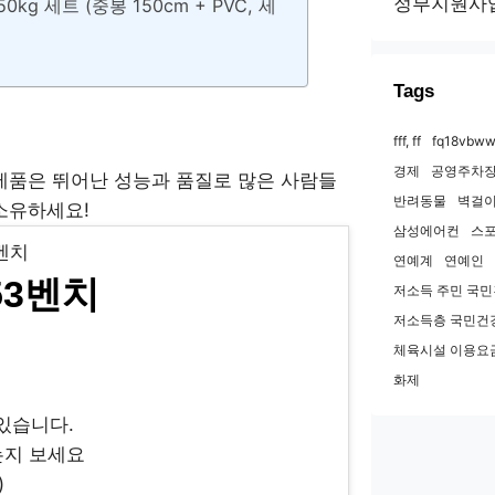
정부지원사
 세트 (중봉 150cm + PVC, 세
Tags
fff, ff
fq18vbww
경제
공영주차장
 제품은 뛰어난 성능과 품질로 많은 사람들
반려동물
벽걸이
소유하세요!
삼성에어컨
스
연예계
연예인
53벤치
저소득 주민 국
저소득층 국민건
체육시설 이용요
화제
 있습니다.
는지 보세요
)