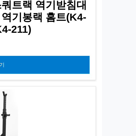
스쿼트랙 역기받침대
역기봉랙 홈트(K4-
4-211)
기