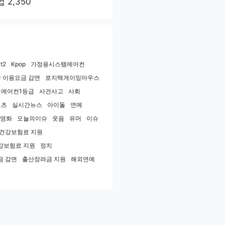
업
2,350
t2
Kpop
가정용시스템에어컨
 이용요금 감면
로지텍게이밍마우스
에어컨1등급
사건사고
사회
포츠
실시간뉴스
아이돌
연예
영화
오늘의이슈
웃음
유머
이슈
민건강보험료 지원
강보험료 지원
정치
금 감면
출산장려금 지원
해외연예