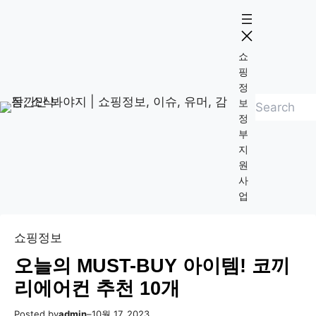
콘
Skip
텐
to
츠
content
쇼
로
핑
바
정
검
로
보
정
색
가
부
기
지
원
사
업
쇼핑정보
오늘의 MUST-BUY 아이템! 코끼
리에어컨 추천 10개
Posted by
admin
–
10월 17, 2023