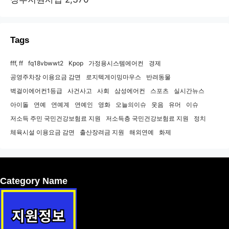
Tags
fff, ff
fq18vbwwt2
Kpop
가정용시스템에어컨
경제
공영주차장 이용요금 감면
로지텍게이밍마우스
반려동물
벽걸이에어컨1등급
사건사고
사회
삼성에어컨
스포츠
실시간뉴스
아이돌
연예
연예계
연예인
영화
오늘의이슈
웃음
유머
이슈
저소득 주민 국민건강보험료 지원
저소득층 국민건강보험료 지원
정치
체육시설 이용요금 감면
출산장려금 지원
해외연예
화제
Category Name