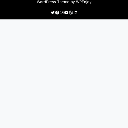
WordPress Theme
by
WPEnjoy
Twitter
Facebook
Instagram
YouTube
Dribbble
LinkedIn