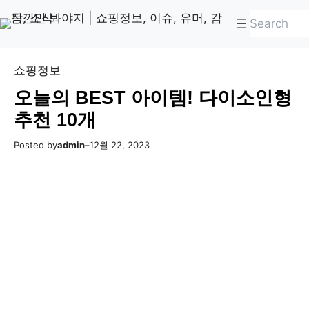
콘
Skip
검
텐
to
색
츠
content
로
쇼핑정보
바
오늘의 BEST 아이템! 다이소인형
로
추천 10개
가
기
Posted by
admin
–
12월 22, 2023