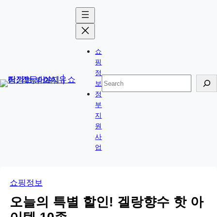
콘
Skip
텐
to
츠
content
로
쇼
바
핑
로
정
검
보
가
색
정
기
부
지
원
사
업
쇼핑정보
오늘의 특별 할인! 겔랑향수 핫 아