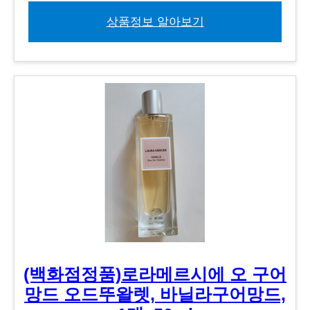
상품정보 알아보기
(백화점정품)로라메르시에 오 구어
망드 오드뚜왈렛, 바닐라구어망드,