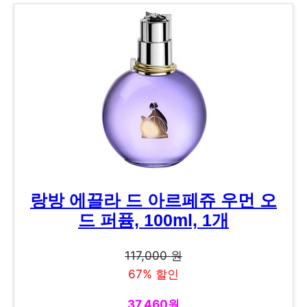
랑방 에끌라 드 아르페쥬 우먼 오
드 퍼퓸, 100ml, 1개
117,000 원
67% 할인
37,460원