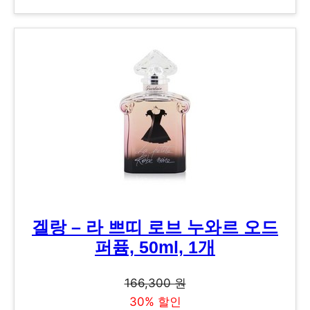
겔랑 – 라 쁘띠 로브 누와르 오드
퍼퓸, 50ml, 1개
166,300 원
30% 할인