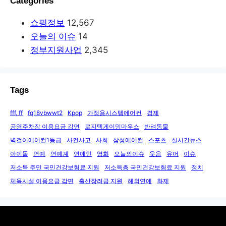
Categories
쇼핑정보
12,567
오늘의 이슈
14
정부지원사업
2,345
Tags
fff, ff
fq18vbwwt2
Kpop
가정용시스템에어컨
경제
공영주차장 이용요금 감면
로지텍게이밍마우스
반려동물
벽걸이에어컨1등급
사건사고
사회
삼성에어컨
스포츠
실시간뉴스
아이돌
연예
연예계
연예인
영화
오늘의이슈
웃음
유머
이슈
저소득 주민 국민건강보험료 지원
저소득층 국민건강보험료 지원
정치
체육시설 이용요금 감면
출산장려금 지원
해외연예
화제