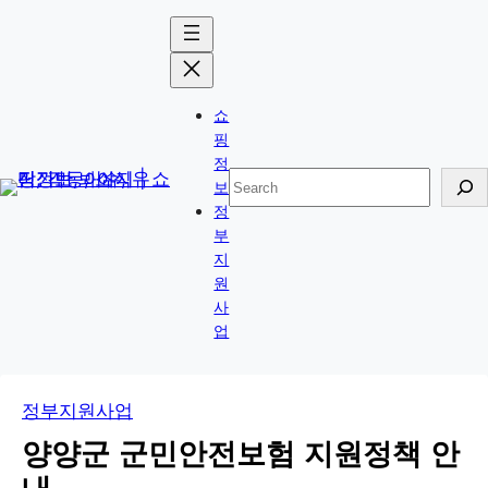
콘
Skip
텐
to
츠
content
로
쇼
바
핑
로
정
검
보
가
색
정
기
부
지
원
사
업
정부지원사업
양양군 군민안전보험 지원정책 안