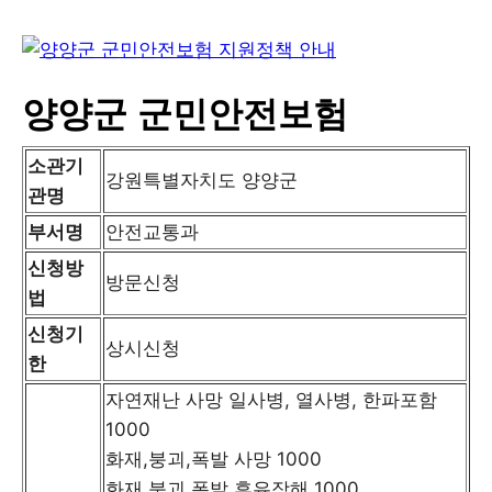
양양군 군민안전보험
소관기
강원특별자치도 양양군
관명
부서명
안전교통과
신청방
방문신청
법
신청기
상시신청
한
자연재난 사망 일사병, 열사병, 한파포함
1000
화재,붕괴,폭발 사망 1000
화재,붕괴,폭발 후유장해 1000