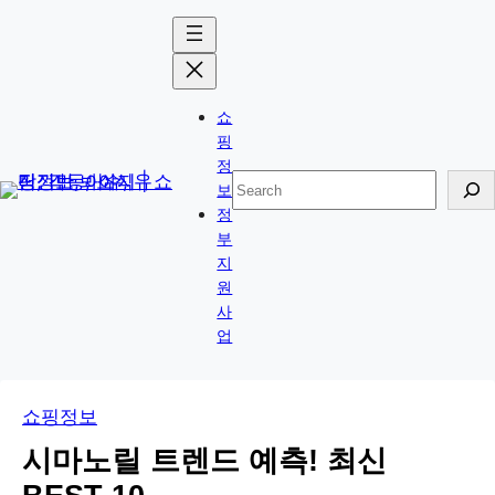
콘
Skip
텐
to
츠
content
로
쇼
바
핑
로
정
검
보
가
색
정
기
부
지
원
사
업
쇼핑정보
시마노릴 트렌드 예측! 최신