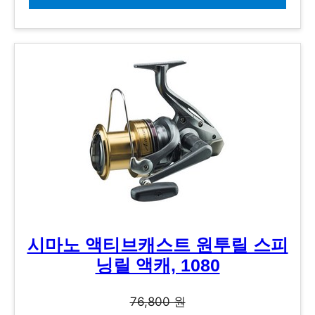
시마노 액티브캐스트 원투릴 스피
닝릴 액캐, 1080
76,800 원