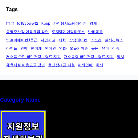
Tags
fff, ff
fq18vbwwt2
Kpop
가정용시스템에어컨
경제
공영주차장 이용요금 감면
로지텍게이밍마우스
반려동물
벽걸이에어컨1등급
사건사고
사회
삼성에어컨
스포츠
실시간뉴스
아이돌
연예
연예계
연예인
영화
오늘의이슈
웃음
유머
이슈
저소득 주민 국민건강보험료 지원
저소득층 국민건강보험료 지원
정치
체육시설 이용요금 감면
출산장려금 지원
해외연예
화제
Category Name