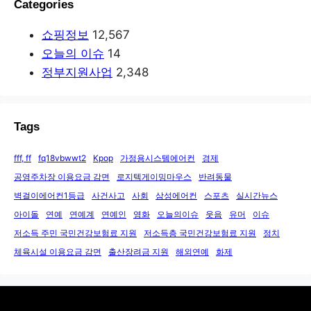
Categories
쇼핑정보
12,567
오늘의 이슈
14
정부지원사업
2,348
Tags
fff, ff
fq18vbwwt2
Kpop
가정용시스템에어컨
경제
공영주차장 이용요금 감면
로지텍게이밍마우스
반려동물
벽걸이에어컨1등급
사건사고
사회
삼성에어컨
스포츠
실시간뉴스
아이돌
연예
연예계
연예인
영화
오늘의이슈
웃음
유머
이슈
저소득 주민 국민건강보험료 지원
저소득층 국민건강보험료 지원
정치
체육시설 이용요금 감면
출산장려금 지원
해외연예
화제