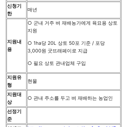
신청기
매년
한
○ 군내 거주 벼 재배농가에게 육묘용 상토
지원
지원내
○ 1ha당 20L 상토 50포 기준 / 포당
용
3,000원 굿뜨래페이로 지급
○ 필요 상토 관내업체 구입
지원유
현물
형
지원대
○ 관내 주소를 두고 벼 재배하는 농업인
상
선정기
준