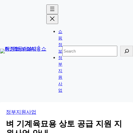
콘
Skip
텐
to
츠
content
로
쇼
바
핑
로
정
검
보
가
색
정
기
부
지
원
사
업
정부지원사업
벼 기계육묘용 상토 공급 지원 지