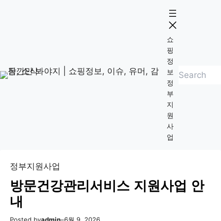
콘
Skip
텐
to
츠
content
쇼
로
핑
바
정
검
로
보
정
색
가
부
기
지
원
사
업
정부지원사업
방문건강관리서비스 지원사업 안
내
Posted by
admin
–
6월 9, 2026