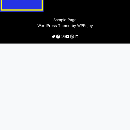
신안군민안전보험 지원정책 안내
Sample Page
WordPress Theme
by
WPEnjoy
Twitter
Facebook
Instagram
YouTube
Dribbble
LinkedIn