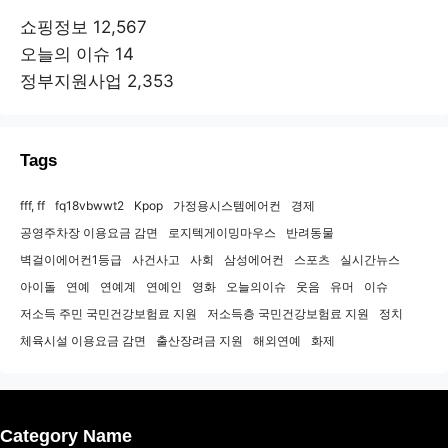
쇼핑정보
12,567
오늘의 이슈
14
정부지원사업
2,353
Tags
fff, ff
fq18vbwwt2
Kpop
가정용시스템에어컨
경제
공영주차장 이용요금 감면
로지텍게이밍마우스
반려동물
벽걸이에어컨1등급
사건사고
사회
삼성에어컨
스포츠
실시간뉴스
아이돌
연예
연예계
연예인
영화
오늘의이슈
웃음
유머
이슈
저소득 주민 국민건강보험료 지원
저소득층 국민건강보험료 지원
정치
체육시설 이용요금 감면
출산장려금 지원
해외연예
화제
Category Name