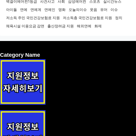
벽걸이에어컨1등급
사건사고
사회
삼성에어컨
스포츠
실시간뉴스
아이돌
연예
연예계
연예인
영화
오늘의이슈
웃음
유머
이슈
저소득 주민 국민건강보험료 지원
저소득층 국민건강보험료 지원
정치
체육시설 이용요금 감면
출산장려금 지원
해외연예
화제
Category Name
신안군민안전보험 지원정책 안내