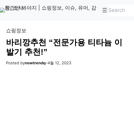
콘
Skip
검
텐
to
색
츠
content
로
쇼핑정보
바
바리깡추천 “전문가용 티타늄 이
로
발기 추천!”
가
기
Posted by
nowtrendq
–
4월 12, 2023