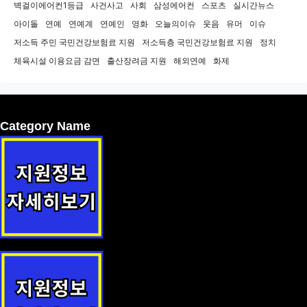
벽걸이에어컨1등급
사건사고
사회
삼성에어컨
스포츠
실시간뉴스
아이돌
연예
연예계
연예인
영화
오늘의이슈
웃음
유머
이슈
저소득 주민 국민건강보험료 지원
저소득층 국민건강보험료 지원
정치
체육시설 이용요금 감면
출산장려금 지원
해외연예
화제
Category Name
저소득 어르신 무료식사 제공 지원사업 안내