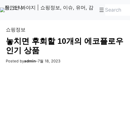
콘
Skip
검
텐
to
색
츠
content
로
쇼핑정보
바
놓치면 후회할 10개의 에코플로우
로
인기 상품
가
기
Posted by
admin
–
7월 18, 2023