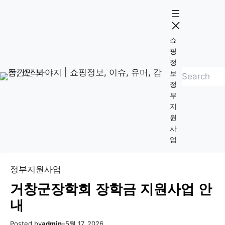
콘
Skip
텐
to
츠
content
쇼
로
핑
바
정
검
로
보
정
색
가
부
기
지
원
사
업
정부지원사업
거창군장학회 장학금 지원사업 안
내
Posted by
admin
–
5월 17, 2026