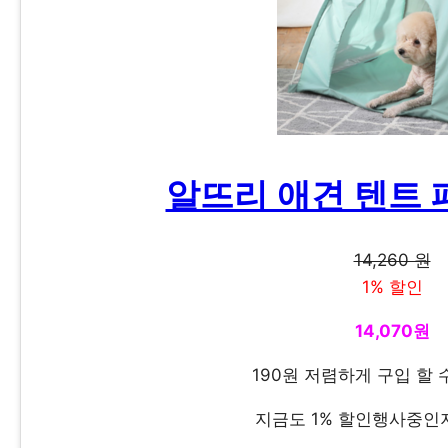
알뜨리 애견 텐트 
14,260 원
1% 할인
14,070원
190원 저렴하게 구입 할 
지금도 1% 할인행사중인