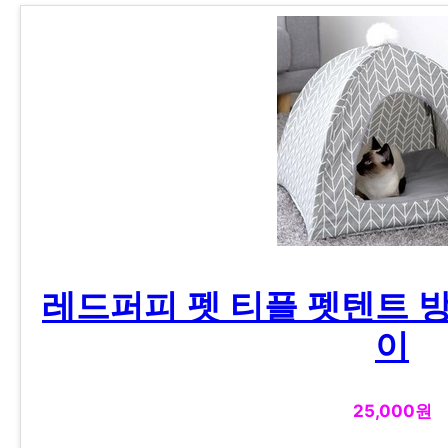
레드퍼피 펫 티플 펫텐트 
이
25,000원