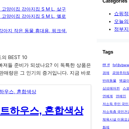
Categories
고양이집 강아지집 S M L, 살구
쇼핑정
고양이집 강아지집 S M L, 옐로
오늘의
정부지
강아지 작은 동물 휴대용, 핑크색,
Tags
빠져들 준비가 되셨나요? 이 독특한 상품은
fff, ff
fq18vbww
 판매량은 그 인기의 증거입니다. 지금 바로
경제
공영주차장
반려동물
벽걸이
삼성에어컨
스
연예계
연예인
저소득 주민 국
텐트하우스, 혼합색상
저소득층 국민건
체육시설 이용요
화제