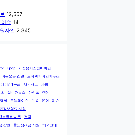
보
12,567
 이슈
14
원사업
2,345
t2
Kpop
가정용시스템에어컨
 이용요금 감면
로지텍게이밍마우스
에어컨1등급
사건사고
사회
포츠
실시간뉴스
아이돌
연예
영화
오늘의이슈
웃음
유머
이슈
민건강보험료 지원
강보험료 지원
정치
금 감면
출산장려금 지원
해외연예