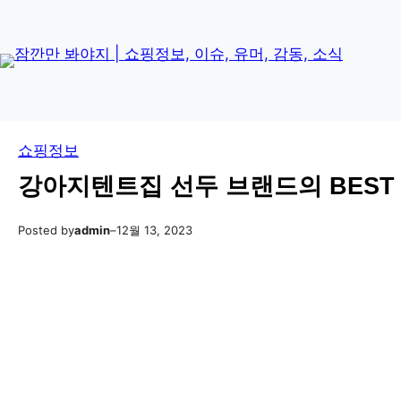
콘
Skip
텐
to
츠
content
로
바
로
쇼핑정보
가
기
강아지텐트집 선두 브랜드의 BEST 
Posted by
admin
–
12월 13, 2023