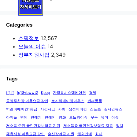
Categories
쇼핑정보
12,567
오늘의 이슈
14
정부지원사업
2,349
Tags
fff, ff
fq18vbwwt2
Kpop
가정용시스템에어컨
경제
공영주차장 이용요금 감면
로지텍게이밍마우스
반려동물
벽걸이에어컨1등급
사건사고
사회
삼성에어컨
스포츠
실시간뉴스
아이돌
연예
연예계
연예인
영화
오늘의이슈
웃음
유머
이슈
저소득 주민 국민건강보험료 지원
저소득층 국민건강보험료 지원
정치
체육시설 이용요금 감면
출산장려금 지원
해외연예
화제