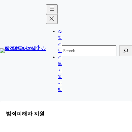
Skip
to
content
쇼
핑
정
검
보
색
정
부
지
원
사
업
범죄피해자 지원