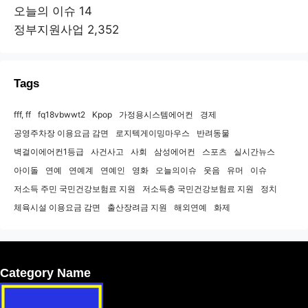
오늘의 이슈
14
정부지원사업
2,352
Tags
fff, ff
fq18vbwwt2
Kpop
가정용시스템에어컨
경제
공영주차장 이용요금 감면
로지텍게이밍마우스
반려동물
벽걸이에어컨1등급
사건사고
사회
삼성에어컨
스포츠
실시간뉴스
아이돌
연예
연예계
연예인
영화
오늘의이슈
웃음
유머
이슈
저소득 주민 국민건강보험료 지원
저소득층 국민건강보험료 지원
정치
체육시설 이용요금 감면
출산장려금 지원
해외연예
화제
Category Name