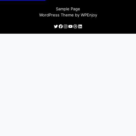
채소생산 기반조성 지원 지원정책 안내
Sample Page
WordPress Theme
by
WPEnjoy
Twitter
Facebook
Instagram
YouTube
Dribbble
LinkedIn