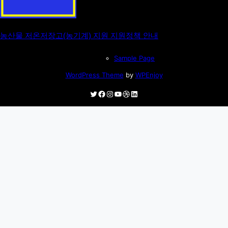
농산물 저온저장고(농기계) 지원 지원정책 안내
Sample Page
WordPress Theme
by
WPEnjoy
Twitter
Facebook
Instagram
YouTube
Dribbble
LinkedIn