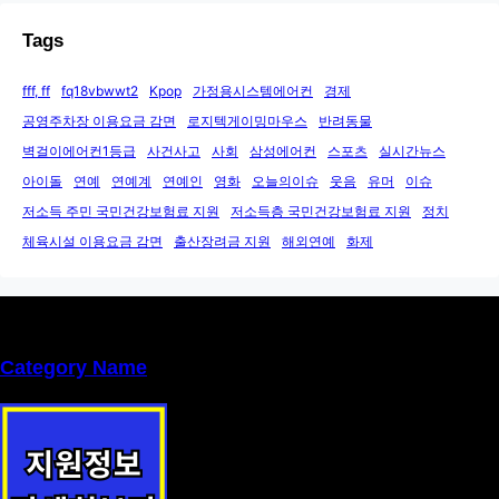
Tags
fff, ff
fq18vbwwt2
Kpop
가정용시스템에어컨
경제
공영주차장 이용요금 감면
로지텍게이밍마우스
반려동물
벽걸이에어컨1등급
사건사고
사회
삼성에어컨
스포츠
실시간뉴스
아이돌
연예
연예계
연예인
영화
오늘의이슈
웃음
유머
이슈
저소득 주민 국민건강보험료 지원
저소득층 국민건강보험료 지원
정치
체육시설 이용요금 감면
출산장려금 지원
해외연예
화제
Category Name