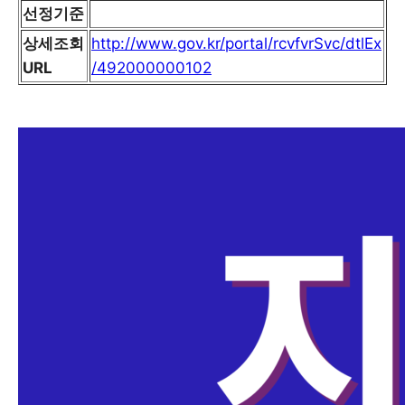
선정기준
상세조회
http://www.gov.kr/portal/rcvfvrSvc/dtlEx
URL
/492000000102