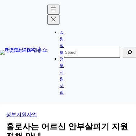
콘
Skip
텐
to
츠
content
로
쇼
바
핑
로
정
검
보
가
색
정
기
부
지
원
사
업
정부지원사업
홀로사는 어르신 안부살피기 지원