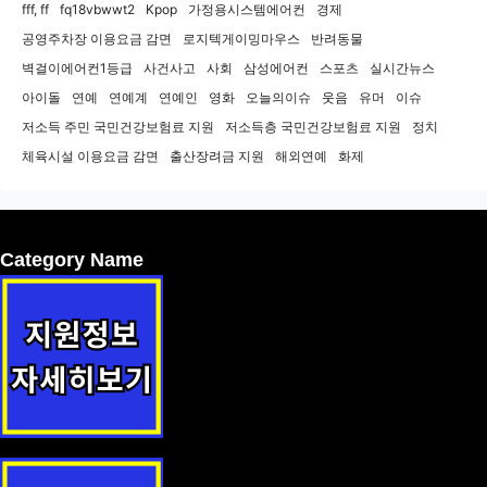
fff, ff
fq18vbwwt2
Kpop
가정용시스템에어컨
경제
공영주차장 이용요금 감면
로지텍게이밍마우스
반려동물
벽걸이에어컨1등급
사건사고
사회
삼성에어컨
스포츠
실시간뉴스
아이돌
연예
연예계
연예인
영화
오늘의이슈
웃음
유머
이슈
저소득 주민 국민건강보험료 지원
저소득층 국민건강보험료 지원
정치
체육시설 이용요금 감면
출산장려금 지원
해외연예
화제
Category Name
(서북구) 65세이상 경로환자 약제비 지원 지원사업 안내