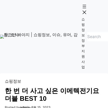
콘
Skip
텐
to
츠
content
쇼
로
핑
바
정
검
로
보
정
색
가
부
기
지
원
사
업
쇼핑정보
한 번 더 사고 싶은 이메텍전기요
더블 BEST 10
Posted by
admin
–
8월 15, 2023