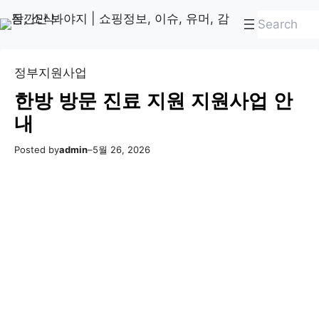
콘
Skip
검
텐
to
색
츠
content
로
정부지원사업
바
한방 방문 진료 지원 지원사업 안
로
내
가
기
Posted by
admin
–
5월 26, 2026