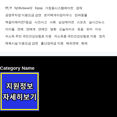
fff, ff
fq18vbwwt2
Kpop
가정용시스템에어컨
경제
공영주차장 이용요금 감면
로지텍게이밍마우스
반려동물
벽걸이에어컨1등급
사건사고
사회
삼성에어컨
스포츠
실시간뉴스
아이돌
연예
연예계
연예인
영화
오늘의이슈
웃음
유머
이슈
저소득 주민 국민건강보험료 지원
저소득층 국민건강보험료 지원
정치
체육시설 이용요금 감면
출산장려금 지원
해외연예
화제
Category Name
성북구 청소년미래지원센터 수강료 감면(다둥이 행복카드 소지자)