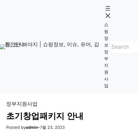
콘
Skip
텐
to
츠
content
쇼
로
핑
바
정
검
로
보
정
색
가
부
기
지
원
사
업
정부지원사업
초기창업패키지 안내
Posted by
admin
–
7월 23, 2023