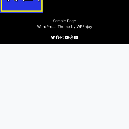
축산농가 육성 지원사업 지원정책 안내
Sample Page
WordPress Theme
by
WPEnjoy
Twitter
Facebook
Instagram
YouTube
Dribbble
LinkedIn