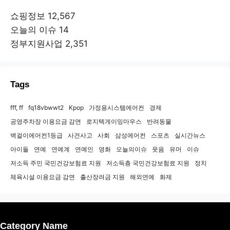
쇼핑정보
12,567
오늘의 이슈
14
정부지원사업
2,351
Tags
fff, ff
fq18vbwwt2
Kpop
가정용시스템에어컨
경제
공영주차장 이용요금 감면
로지텍게이밍마우스
반려동물
벽걸이에어컨1등급
사건사고
사회
삼성에어컨
스포츠
실시간뉴스
아이돌
연예
연예계
연예인
영화
오늘의이슈
웃음
유머
이슈
저소득 주민 국민건강보험료 지원
저소득층 국민건강보험료 지원
정치
체육시설 이용요금 감면
출산장려금 지원
해외연예
화제
Category Name