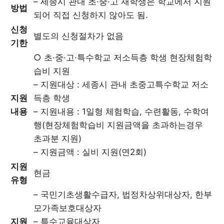
– 세종시 관내 초·중·고 재학생은 학교에서 지원
방법
되어 직접 신청하지 않아도 됨.
신청
별도의 신청절차가 없음
기한
○ 초·중·고·특수학교 저소득층 학생 현장체험학
습비 지원
– 지원대상 : 세종시 관내 초중고특수학교 저소
지원
득층 학생
내용
– 지원내용 : 1일형 체험학습, 수련활동, 수학여
행(현장체험학습비 지원금액을 초과하는경우
초과분 지원)
– 지원금액 : 실비 지원(연2회)
지원
현금
유형
– 국민기초생활수급자, 법정차상위대상자, 한부
모가족보호대상자
지원
– 특수교육대상자