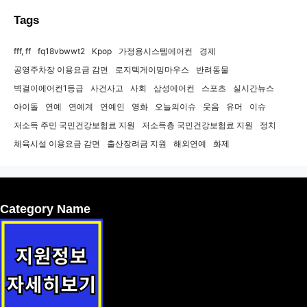
Tags
fff, ff
fq18vbwwt2
Kpop
가정용시스템에어컨
경제
공영주차장 이용요금 감면
로지텍게이밍마우스
반려동물
벽걸이에어컨1등급
사건사고
사회
삼성에어컨
스포츠
실시간뉴스
아이돌
연예
연예계
연예인
영화
오늘의이슈
웃음
유머
이슈
저소득 주민 국민건강보험료 지원
저소득층 국민건강보험료 지원
정치
체육시설 이용요금 감면
출산장려금 지원
해외연예
화제
Category Name