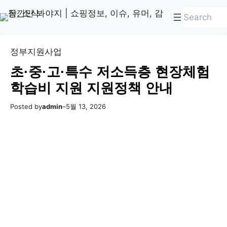
콘
Skip
검
텐
to
색
츠
content
로
정부지원사업
바
초·중·고·특수 저소득층 현장체험
로
학습비 지원 지원정책 안내
가
기
Posted by
admin
–
5월 13, 2026