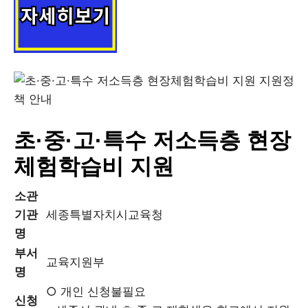
초·중·고·특수 저소득층 현장
체험학습비 지원
소관
기관
세종특별자치시교육청
명
부서
교육지원부
명
○ 개인 신청불필요
신청