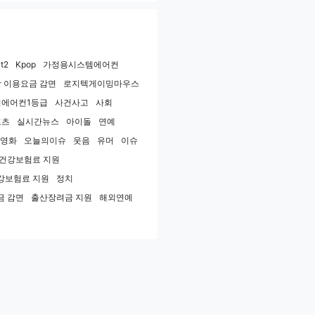
t2
Kpop
가정용시스템에어컨
 이용요금 감면
로지텍게이밍마우스
에어컨1등급
사건사고
사회
포츠
실시간뉴스
아이돌
연예
영화
오늘의이슈
웃음
유머
이슈
민건강보험료 지원
강보험료 지원
정치
금 감면
출산장려금 지원
해외연예