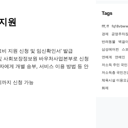
Tags
 지원
fff, ff
fq18vbww
경제
공영주차장
반려동물
벽걸이
삼성에어컨
스
비 지원 신청 및 임신확인서’ 발급
연예계
연예인
r.kr) 및 사회보장정보원 바우처사업본부로 신청
저소득 주민 국
에게 개별 송부, 서비스 이용 방법 등 안
저소득층 국민건
체육시설 이용요
세까지 신청 가능
화제