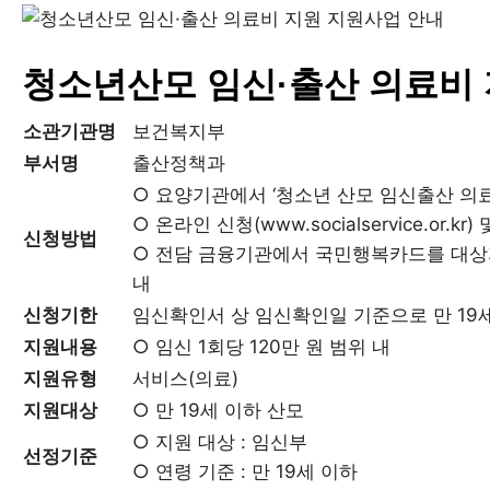
청소년산모 임신·출산 의료비
소관기관명
보건복지부
부서명
출산정책과
○ 요양기관에서 ‘청소년 산모 임신출산 의료
○ 온라인 신청(www.socialservice.o
신청방법
○ 전담 금융기관에서 국민행복카드를 대상자
내
신청기한
임신확인서 상 임신확인일 기준으로 만 19
지원내용
○ 임신 1회당 120만 원 범위 내
지원유형
서비스(의료)
지원대상
○ 만 19세 이하 산모
○ 지원 대상 : 임신부
선정기준
○ 연령 기준 : 만 19세 이하