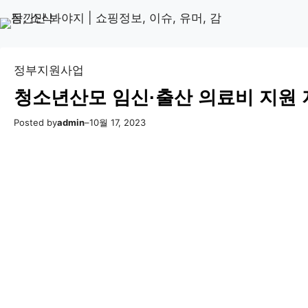
콘
Skip
텐
to
츠
content
로
정부지원사업
바
청소년산모 임신·출산 의료비 지원
로
가
Posted by
admin
–
10월 17, 2023
기