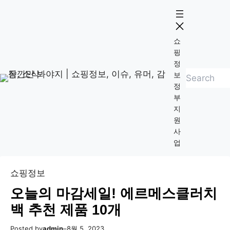
콘
Skip
텐
to
츠
content
쇼
로
핑
바
정
검
로
보
정
색
가
부
기
지
원
사
업
쇼핑정보
오늘의 마감세일! 에르메스클러치
백 추천 제품 10개
Posted by
admin
–
8월 5, 2023