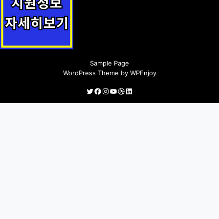
인터넷 수능방송 지원(강남인강) 지원정책 안내
Sample Page
WordPress Theme
by
WPEnjoy
Twitter
Facebook
Instagram
YouTube
Dribbble
LinkedIn