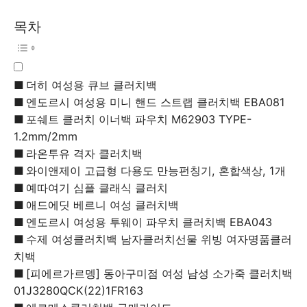
목차
더히 여성용 큐브 클러치백
엔도르시 여성용 미니 핸드 스트랩 클러치백 EBA081
포쉐트 클러치 이너백 파우치 M62903 TYPE-
1.2mm/2mm
라온투유 격자 클러치백
와이앤제이 고급형 다용도 만능펀칭기, 혼합색상, 1개
예따여기 심플 클래식 클러치
애드에딧 베르니 여성 클러치백
엔도르시 여성용 투웨이 파우치 클러치백 EBA043
수제 여성클러치백 남자클러치선물 위빙 여자명품클러
치백
[피에르가르뎅] 동아구미점 여성 남성 소가죽 클러치백
01J3280QCK(22)1FR163