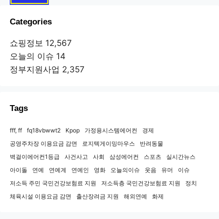
Categories
쇼핑정보
12,567
오늘의 이슈
14
정부지원사업
2,357
Tags
fff, ff
fq18vbwwt2
Kpop
가정용시스템에어컨
경제
공영주차장 이용요금 감면
로지텍게이밍마우스
반려동물
벽걸이에어컨1등급
사건사고
사회
삼성에어컨
스포츠
실시간뉴스
아이돌
연예
연예계
연예인
영화
오늘의이슈
웃음
유머
이슈
저소득 주민 국민건강보험료 지원
저소득층 국민건강보험료 지원
정치
체육시설 이용요금 감면
출산장려금 지원
해외연예
화제