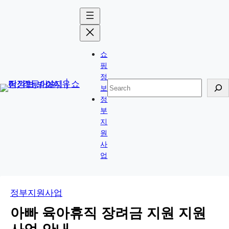
콘
Skip
텐
to
츠
content
로
쇼
바
핑
로
정
검
보
가
색
정
기
부
지
원
사
업
정부지원사업
아빠 육아휴직 장려금 지원 지원