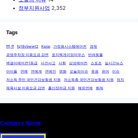
정부지원사업
2,352
Tags
fff, ff
fq18vbwwt2
Kpop
가정용시스템에어컨
경제
공영주차장 이용요금 감면
로지텍게이밍마우스
반려동물
벽걸이에어컨1등급
사건사고
사회
삼성에어컨
스포츠
실시간뉴스
아이돌
연예
연예계
연예인
영화
오늘의이슈
웃음
유머
이슈
저소득 주민 국민건강보험료 지원
저소득층 국민건강보험료 지원
정치
체육시설 이용요금 감면
출산장려금 지원
해외연예
화제
Category Name