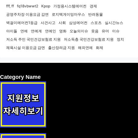
fff, ff
fq18vbwwt2
Kpop
가정용시스템에어컨
경제
공영주차장 이용요금 감면
로지텍게이밍마우스
반려동물
벽걸이에어컨1등급
사건사고
사회
삼성에어컨
스포츠
실시간뉴스
아이돌
연예
연예계
연예인
영화
오늘의이슈
웃음
유머
이슈
저소득 주민 국민건강보험료 지원
저소득층 국민건강보험료 지원
정치
체육시설 이용요금 감면
출산장려금 지원
해외연예
화제
Category Name
요보호 노인 구호 지원정책 안내