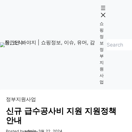
콘
Skip
텐
to
츠
content
쇼
로
핑
바
정
검
로
보
정
색
가
부
기
지
원
사
업
정부지원사업
신규 급수공사비 지원 지원정책
안내
Posted by
admin
–
3월 22, 2024