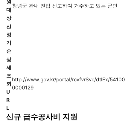
원
창녕군 관내 전입 신고하여 거주하고 있는 군민
대
상
선
정
기
준
상
세
조
http://www.gov.kr/portal/rcvfvrSvc/dtlEx/54100
회
0000129
U
R
L
신규 급수공사비 지원