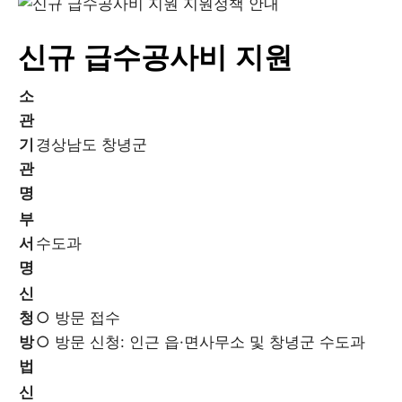
신규 급수공사비 지원
소
관
기
경상남도 창녕군
관
명
부
서
수도과
명
신
청
○ 방문 접수
방
○ 방문 신청: 인근 읍·면사무소 및 창녕군 수도과
법
신