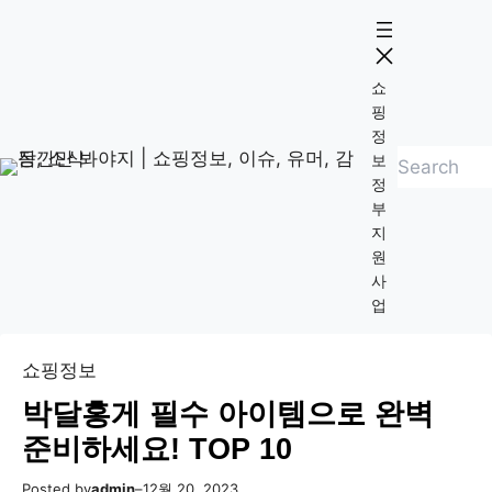
콘
Skip
텐
to
츠
content
쇼
로
핑
바
정
검
로
보
정
색
가
부
기
지
원
사
업
쇼핑정보
박달홍게 필수 아이템으로 완벽
준비하세요! TOP 10
Posted by
admin
–
12월 20, 2023