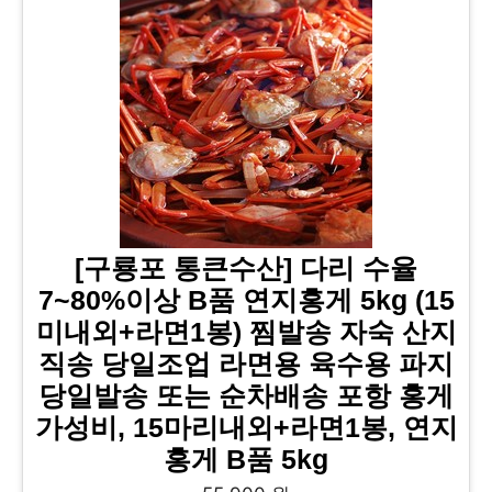
[구룡포 통큰수산] 다리 수율
7~80%이상 B품 연지홍게 5kg (15
미내외+라면1봉) 찜발송 자숙 산지
직송 당일조업 라면용 육수용 파지
당일발송 또는 순차배송 포항 홍게
가성비, 15마리내외+라면1봉, 연지
홍게 B품 5kg