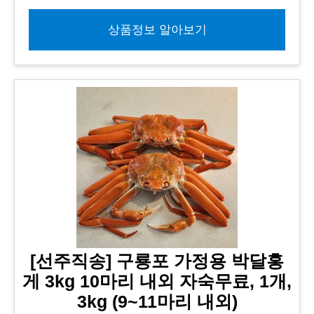
상품정보 알아보기
[선주직송] 구룡포 가정용 박달홍
게 3kg 10마리 내외 자숙무료, 1개,
3kg (9~11마리 내외)