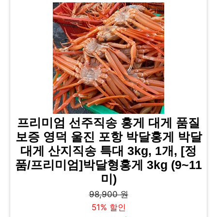
프리미엄 선주직송 홍게 대게 품질
보증 영덕 울진 포항 박달홍게 박달
대게 산지직송 특대 3kg, 1개, [정
품/프리미엄]박달형홍게 3kg (9~11
미)
98,900 원
51% 할인