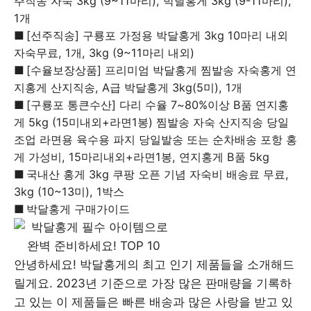
주직송 자숙 3kg (9~11마리), 박달홍게 3kg (9-11마리),
1개
[선주직송] 구룡포 가정용 박달홍게 3kg 10마리 내외
자숙무료, 1개, 3kg (9~11마리 내외)
[수율보장상품] 프리미엄 박달홍게 찜발송 자숙홍게 연
지홍게 산지직송, A급 박달홍게 3kg(5미), 1개
[구룡포 통큰수산] 다리 수율 7~80%이상 B품 연지홍
게 5kg (15미내외+라면1봉) 찜발송 자숙 산지직송 당일
조업 라면용 육수용 파지 당일발송 또는 순차배송 포항 홍
게 가성비, 15마리내외+라면1봉, 연지홍게 B품 5kg
국내산 홍게 3kg 쿠팡 오픈 기념 자숙비 배송료 무료,
3kg (10~13미), 1박스
박달홍게 구매가이드
안녕하세요! 박달홍게의 최고 인기 제품들을 소개해드
릴게요. 2023년 기준으로 가장 많은 판매량을 기록하
고 있는 이 제품들은 빠른 배송과 많은 사랑을 받고 있