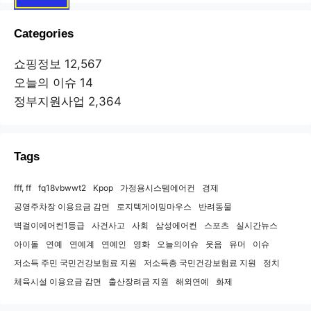
Categories
쇼핑정보
12,567
오늘의 이슈
14
정부지원사업
2,364
Tags
fff, ff
fq18vbwwt2
Kpop
가정용시스템에어컨
경제
공영주차장 이용요금 감면
로지텍게이밍마우스
반려동물
벽걸이에어컨1등급
사건사고
사회
삼성에어컨
스포츠
실시간뉴스
아이돌
연예
연예계
연예인
영화
오늘의이슈
웃음
유머
이슈
저소득 주민 국민건강보험료 지원
저소득층 국민건강보험료 지원
정치
체육시설 이용요금 감면
출산장려금 지원
해외연예
화제