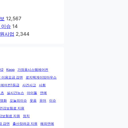
보
12,567
 이슈
14
원사업
2,344
t2
Kpop
가정용시스템에어컨
 이용요금 감면
로지텍게이밍마우스
에어컨1등급
사건사고
사회
포츠
실시간뉴스
아이돌
연예
영화
오늘의이슈
웃음
유머
이슈
민건강보험료 지원
강보험료 지원
정치
금 감면
출산장려금 지원
해외연예