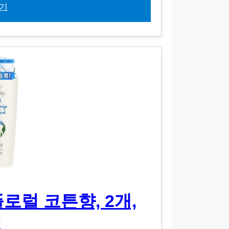
기
플로럴 코튼향, 2개,
l