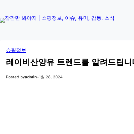
콘
Skip
텐
to
츠
content
로
바
로
쇼핑정보
가
기
레이비산양유 트렌드를 알려드립니다! 
Posted by
admin
–
1월 28, 2024