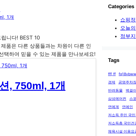
Categories
개
, 1개
쇼핑정
오늘의
정부지
 제품은 다른 상품들과는 차원이 다른 인
 선택하여 믿을 수 있는 제품을 만나보세요!
Tags
fff, ff
fq18vbww
경제
공영주차장
 750ml, 1개
반려동물
벽걸이
삼성에어컨
스
연예계
연예인
저소득 주민 국
저소득층 국민건
체육시설 이용요