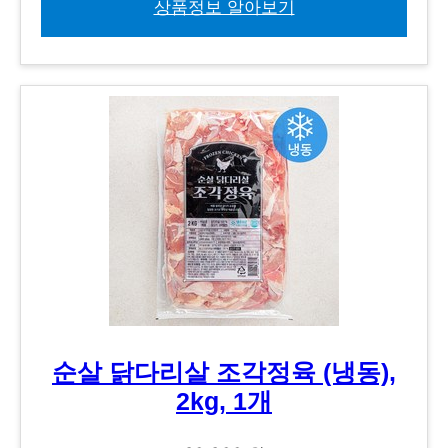
상품정보 알아보기
순살 닭다리살 조각정육 (냉동),
2kg, 1개