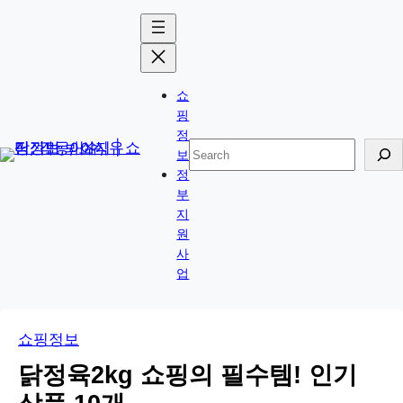
콘
Skip
텐
to
츠
content
로
쇼
바
핑
로
정
검
보
가
색
정
기
부
지
원
사
업
쇼핑정보
닭정육2kg 쇼핑의 필수템! 인기