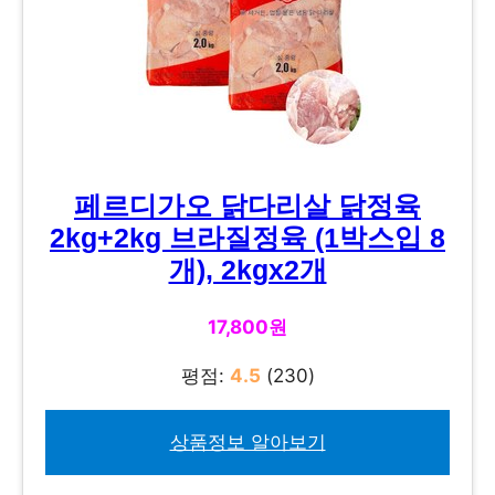
페르디가오 닭다리살 닭정육
2kg+2kg 브라질정육 (1박스입 8
개), 2kgx2개
17,800원
평점:
4.5
(230)
상품정보 알아보기