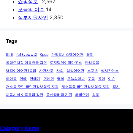
쇼핑정보
12,567
오늘의 이슈
14
정부지원사업
2,350
Tags
fff, ff
fq18vbwwt2
Kpop
가정용시스템에어컨
경제
공영주차장 이용요금 감면
로지텍게이밍마우스
반려동물
벽걸이에어컨1등급
사건사고
사회
삼성에어컨
스포츠
실시간뉴스
아이돌
연예
연예계
연예인
영화
오늘의이슈
웃음
유머
이슈
저소득 주민 국민건강보험료 지원
저소득층 국민건강보험료 지원
정치
체육시설 이용요금 감면
출산장려금 지원
해외연예
화제
Category Name