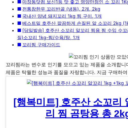
마장동닷컴 보신1등 맛 좋고 영양만점인 소 꼬리 1Kg
전통참한우 꼬리반골 (냉동), 2개, 2kg
국내산 양념 돼지꼬리 1kg 찜 구이, 1개
베스트밀 호주산 깔끔하게 손질된 알 소꼬리 2kg (1k
[당일발송] 호주산 소꼬리 알꼬리 찜용 찜 수입 수꼬
질)소꼬리 1kg-찜/수육/탕, 1개
꼬리찜 구매가이드
꼬리찜라는 변수로 인기를 모으고 있는 제품을 소개합니다
제품은 탁월한 성능과 품질을 자랑합니다. 지금 구매하여
[행복미트] 호주산 소꼬리 알
리 찜 곰탕용 총 2k