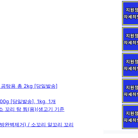
 곰탕용 총 2kg [당일발송]
g [당일발송], 1kg, 1개
 꼬리 탕 찜(용)(생고기 기준
지방완벽제거) / 소꼬리 알꼬리 꼬리