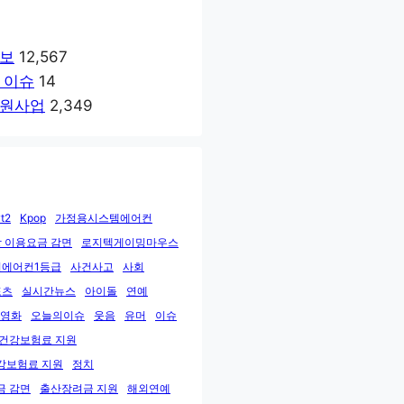
보
12,567
 이슈
14
원사업
2,349
t2
Kpop
가정용시스템에어컨
 이용요금 감면
로지텍게이밍마우스
에어컨1등급
사건사고
사회
포츠
실시간뉴스
아이돌
연예
영화
오늘의이슈
웃음
유머
이슈
민건강보험료 지원
강보험료 지원
정치
금 감면
출산장려금 지원
해외연예