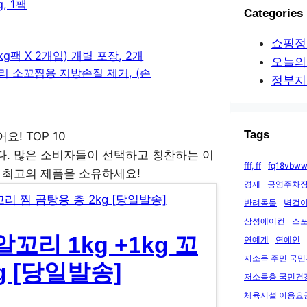
, 1팩
Categories
쇼핑정
g팩 X 2개입) 개별 포장, 2개
오늘의
리 소꼬찜용 지방손질 제거, (손
정부지
Tags
. 많은 소비자들이 선택하고 칭찬하는 이
fff, ff
fq18vbww
 최고의 제품을 소유하세요!
경제
공영주차장
반려동물
벽걸이
삼성에어컨
스
꼬리 1kg +1kg 꼬
연예계
연예인
저소득 주민 국
g [당일발송]
저소득층 국민건
체육시설 이용요