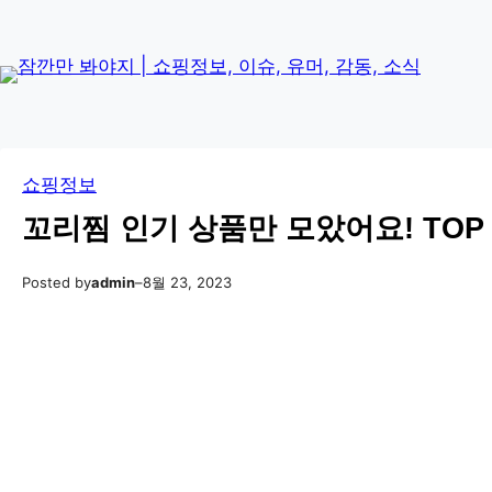
콘
Skip
텐
to
츠
content
로
바
로
쇼핑정보
가
기
꼬리찜 인기 상품만 모았어요! TOP 
Posted by
admin
–
8월 23, 2023