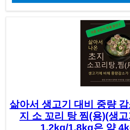
삶아서 생고기 대비 중량 감
지 소 꼬리 탕 찜(용)(생고
1.2kg/1.8kg은 약 4k