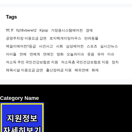
Tags
fff, ff
fq18vbwwt2
Kpop
가정용시스템에어컨
경제
공영주차장 이용요금 감면
로지텍게이밍마우스
반려동물
벽걸이에어컨1등급
사건사고
사회
삼성에어컨
스포츠
실시간뉴스
아이돌
연예
연예계
연예인
영화
오늘의이슈
웃음
유머
이슈
저소득 주민 국민건강보험료 지원
저소득층 국민건강보험료 지원
정치
체육시설 이용요금 감면
출산장려금 지원
해외연예
화제
Category Name