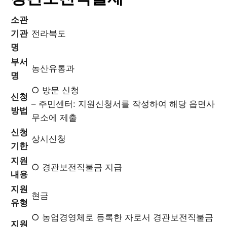
소관
기관
전라북도
명
부서
농산유통과
명
○ 방문 신청
신청
– 주민센터: 지원신청서를 작성하여 해당 읍면사
방법
무소에 제출
신청
상시신청
기한
지원
○ 경관보전직불금 지급
내용
지원
현금
유형
○ 농업경영체로 등록한 자로서 경관보전직불금
지원