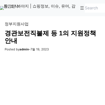
콘
Skip
검
텐
to
색
츠
content
로
정부지원사업
바
경관보전직불제 등 1의 지원정책
로
안내
가
기
Posted by
admin
–
7월 19, 2023