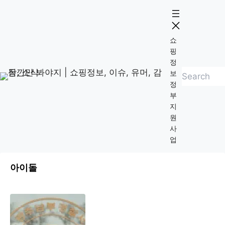
Skip
to
content
쇼
핑
정
검
보
정
색
부
지
원
사
업
아이돌