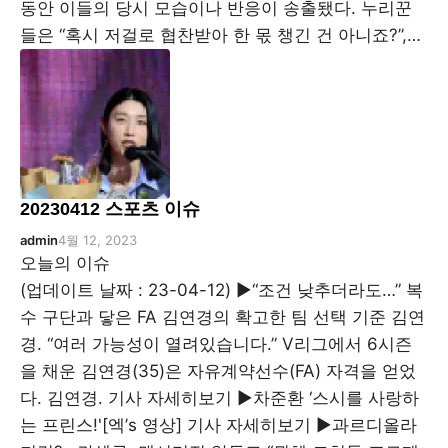
동안 이들의 당시 모습이나 반응이 송출됐다. 누리꾼
들은 “혹시 저걸로 협찬받아 한 몫 챙긴 건 아니죠?”,…
20230412 스포츠 이슈
admin
4월 12, 2023
오늘의 이슈
(업데이트 날짜 : 23-04-12) ▶“조건 낮추더라도…” 복
수 구단과 닿은 FA 김연경의 확고한 팀 선택 기준 김연
경. “여러 가능성이 열려있습니다.” V리그에서 6시즌
을 채운 김연경(35)은 자유계약선수(FA) 자격을 얻었
다. 김연경. 기사 자세히보기 ▶차준환 ‘스시를 사랑하
는 프린스!'[엑’s 영상] 기사 자세히보기 ▶과르디올라