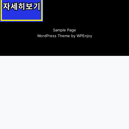
인터넷 수능방송 지원(강남인강) 지원정책 안내
Sample Page
WordPress Theme
by
WPEnjoy
Twitter
Facebook
Instagram
YouTube
Dribbble
LinkedIn