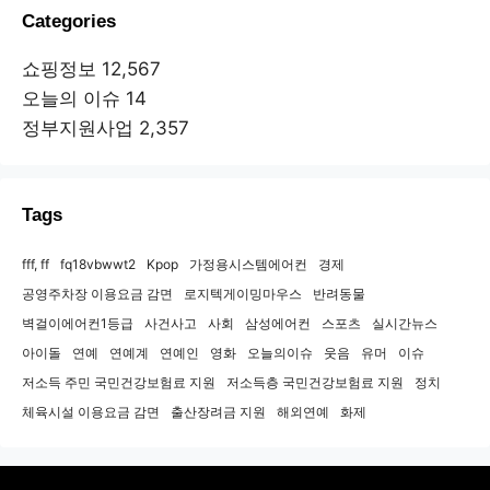
Categories
쇼핑정보
12,567
오늘의 이슈
14
정부지원사업
2,357
Tags
fff, ff
fq18vbwwt2
Kpop
가정용시스템에어컨
경제
공영주차장 이용요금 감면
로지텍게이밍마우스
반려동물
벽걸이에어컨1등급
사건사고
사회
삼성에어컨
스포츠
실시간뉴스
아이돌
연예
연예계
연예인
영화
오늘의이슈
웃음
유머
이슈
저소득 주민 국민건강보험료 지원
저소득층 국민건강보험료 지원
정치
체육시설 이용요금 감면
출산장려금 지원
해외연예
화제