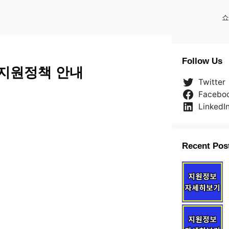
쇼
Follow Us
 지원정책 안내
Twitter
Facebo
LinkedI
Recent Pos