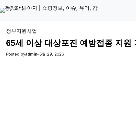
콘
Skip
텐
to
츠
content
로
정부지원사업
바
65세 이상 대상포진 예방접종 지원
로
가
Posted by
admin
–
5월 29, 2026
기