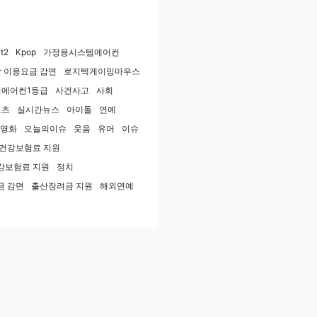
t2
Kpop
가정용시스템에어컨
 이용요금 감면
로지텍게이밍마우스
에어컨1등급
사건사고
사회
포츠
실시간뉴스
아이돌
연예
영화
오늘의이슈
웃음
유머
이슈
민건강보험료 지원
강보험료 지원
정치
금 감면
출산장려금 지원
해외연예