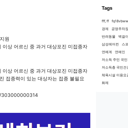
Tags
fff, ff
fq18vbww
경제
공영주차장
반려동물
벽걸이
 지원
삼성에어컨
스
세 이상 어르신 중 과거 대상포진 미접종자
연예계
연예인
저소득 주민 국
저소득층 국민건
세 이상 어르신 중 과거 대상포진 미접종자
체육시설 이용요
포진 접종력이 있는 대상자는 접종 불필요
화제
lEx/303000000314