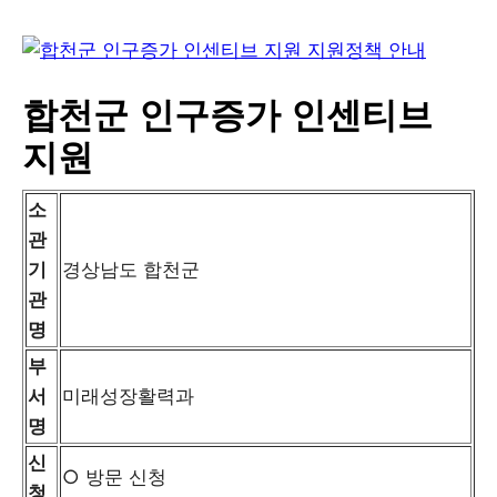
합천군 인구증가 인센티브
지원
소
관
기
경상남도 합천군
관
명
부
서
미래성장활력과
명
신
○ 방문 신청
청