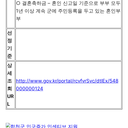
○ 결혼축하금 – 혼인 신고일 기준으로 부부 모두
1년 이상 계속 군에 주민등록을 두고 있는 혼인부
부
선
정
기
준
상
세
조
http://www.gov.kr/portal/rcvfvrSvc/dtlEx/548
회
000000124
UR
L