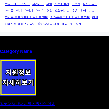
벽걸이에어컨1등급
사건사고
사회
삼성에어컨
스포츠
실시간뉴스
아이돌
연예
연예계
연예인
영화
오늘의이슈
웃음
유머
이슈
저소득 주민 국민건강보험료 지원
저소득층 국민건강보험료 지원
정치
체육시설 이용요금 감면
출산장려금 지원
해외연예
화제
Category Name
경로당 냉난방 지원 지원사업 안내