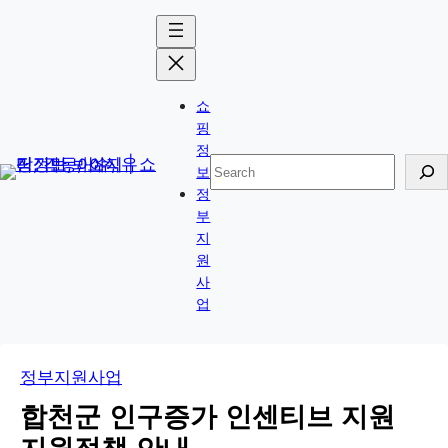
콘
Skip
텐
to
츠
content
로
쇼
바
핑
로
정
검
보
가
색
정
기
부
지
원
사
업
정부지원사업
합천군 인구증가 인센티브 지원