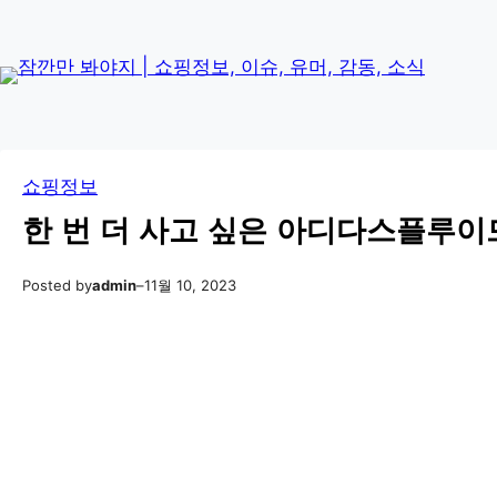
콘
Skip
텐
to
츠
content
로
바
로
쇼핑정보
가
기
한 번 더 사고 싶은 아디다스플루이드 
Posted by
admin
–
11월 10, 2023