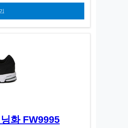
기
화 FW9995