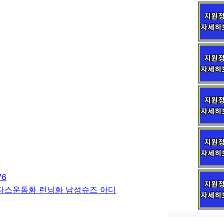
76
아디다스운동화 런닝화 남성슈즈 아디