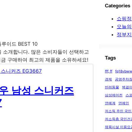
Categories
쇼핑정
오늘의
정부지
 소개합니다. 많은 소비자들이 선택하고
Tags
지금 구매하여 최고의 제품을 소유하세요!
fff, ff
fq18vbww
경제
공영주차장
반려동물
벽걸이
우 남성 스니커즈
삼성에어컨
스
7
연예계
연예인
저소득 주민 국
저소득층 국민건
체육시설 이용요