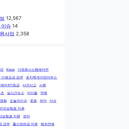
보
12,567
 이슈
14
원사업
2,358
t2
Kpop
가정용시스템에어컨
 이용요금 감면
로지텍게이밍마우스
에어컨1등급
사건사고
사회
포츠
실시간뉴스
아이돌
연예
영화
오늘의이슈
웃음
유머
이슈
민건강보험료 지원
강보험료 지원
정치
금 감면
출산장려금 지원
해외연예