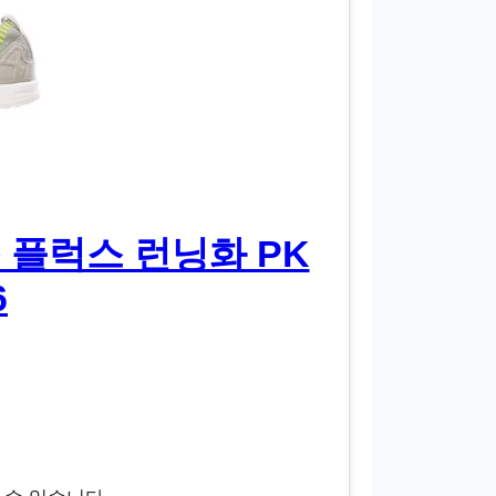
플럭스 런닝화 PK
6