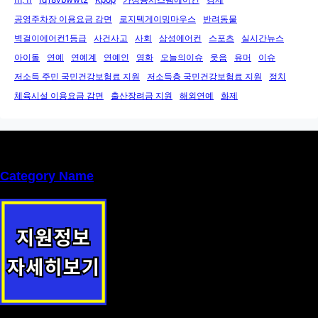
공영주차장 이용요금 감면
로지텍게이밍마우스
반려동물
벽걸이에어컨1등급
사건사고
사회
삼성에어컨
스포츠
실시간뉴스
아이돌
연예
연예계
연예인
영화
오늘의이슈
웃음
유머
이슈
저소득 주민 국민건강보험료 지원
저소득층 국민건강보험료 지원
정치
체육시설 이용요금 감면
출산장려금 지원
해외연예
화제
Category Name