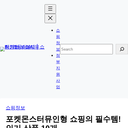
콘
Skip
텐
to
츠
content
로
쇼
바
핑
로
정
검
보
가
색
정
기
부
지
원
사
업
쇼핑정보
포켓몬스터뮤인형 쇼핑의 필수템!