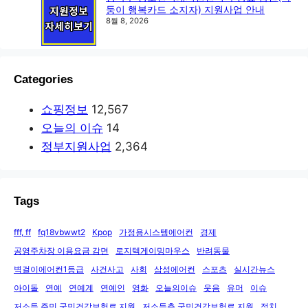
둥이 행복카드 소지자) 지원사업 안내
8월 8, 2026
Categories
쇼핑정보
12,567
오늘의 이슈
14
정부지원사업
2,364
Tags
fff, ff
fq18vbwwt2
Kpop
가정용시스템에어컨
경제
공영주차장 이용요금 감면
로지텍게이밍마우스
반려동물
벽걸이에어컨1등급
사건사고
사회
삼성에어컨
스포츠
실시간뉴스
아이돌
연예
연예계
연예인
영화
오늘의이슈
웃음
유머
이슈
저소득 주민 국민건강보험료 지원
저소득층 국민건강보험료 지원
정치