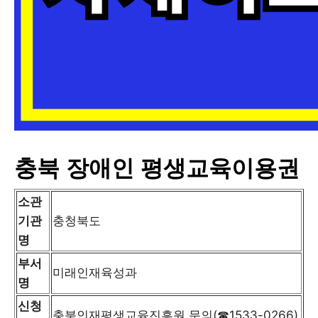
충북 장애인 평생교육이용권
소관
기관
충청북도
명
부서
미래인재육성과
명
신청
충북인재평생교육진흥원 문의(☎1533-0266)