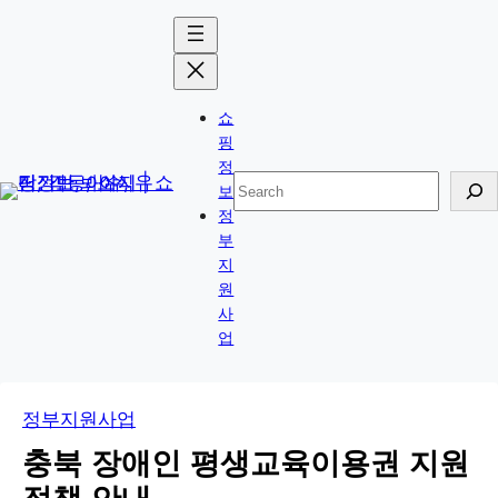
콘
Skip
텐
to
츠
content
로
쇼
바
핑
로
정
검
보
가
색
정
기
부
지
원
사
업
정부지원사업
충북 장애인 평생교육이용권 지원