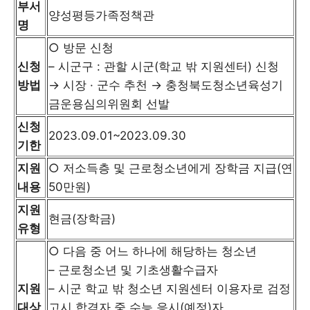
부서
양성평등가족정책관
명
○ 방문 신청
신청
– 시군구 : 관할 시군(학교 밖 지원센터) 신청
방법
→ 시장 · 군수 추천 → 충청북도청소년육성기
금운용심의위원회 선발
신청
2023.09.01~2023.09.30
기한
지원
○ 저소득층 및 근로청소년에게 장학금 지급(연
내용
50만원)
지원
현금(장학금)
유형
○ 다음 중 어느 하나에 해당하는 청소년
– 근로청소년 및 기초생활수급자
지원
– 시군 학교 밖 청소년 지원센터 이용자로 검정
대상
고시 합격자 중 수능 응시(예정)자