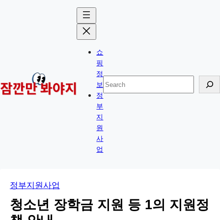
콘
Skip
텐
to
츠
content
로
쇼
바
핑
로
정
검
보
가
색
정
기
부
지
원
사
업
정부지원사업
청소년 장학금 지원 등 1의 지원정