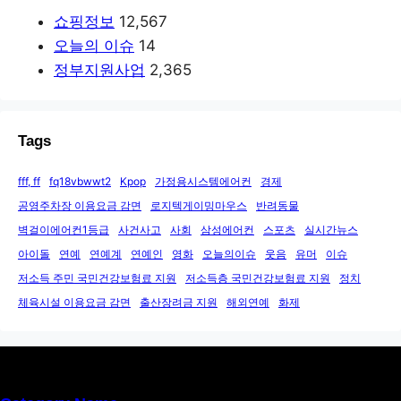
쇼핑정보
12,567
오늘의 이슈
14
정부지원사업
2,365
Tags
fff, ff
fq18vbwwt2
Kpop
가정용시스템에어컨
경제
공영주차장 이용요금 감면
로지텍게이밍마우스
반려동물
벽걸이에어컨1등급
사건사고
사회
삼성에어컨
스포츠
실시간뉴스
아이돌
연예
연예계
연예인
영화
오늘의이슈
웃음
유머
이슈
저소득 주민 국민건강보험료 지원
저소득층 국민건강보험료 지원
정치
체육시설 이용요금 감면
출산장려금 지원
해외연예
화제