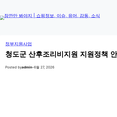
콘
Skip
텐
to
츠
content
로
바
로
정부지원사업
가
기
청도군 산후조리비지원 지원정책 
Posted by
admin
–
6월 27, 2026