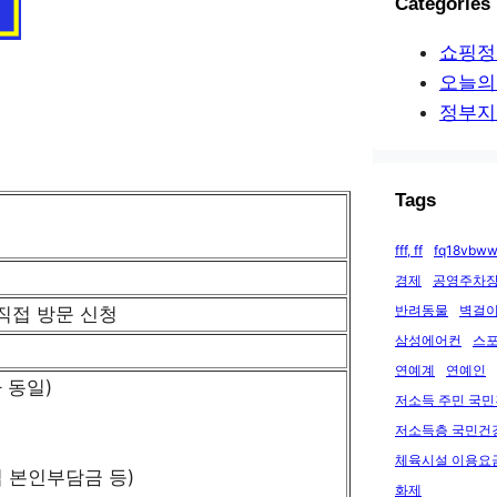
Categories
쇼핑정
오늘의
정부지
Tags
fff, ff
fq18vbww
경제
공영주차장
반려동물
벽걸이
직접 방문 신청
삼성에어컨
스
연예계
연예인
 동일)
저소득 주민 국
저소득층 국민건
체육시설 이용요
 본인부담금 등)
화제