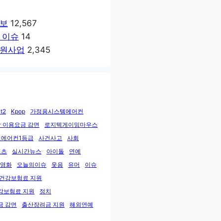
보
12,567
 이슈
14
원사업
2,345
t2
Kpop
가정용시스템에어컨
 이용요금 감면
로지텍게이밍마우스
에어컨1등급
사건사고
사회
포츠
실시간뉴스
아이돌
연예
영화
오늘의이슈
웃음
유머
이슈
민건강보험료 지원
강보험료 지원
정치
금 감면
출산장려금 지원
해외연예