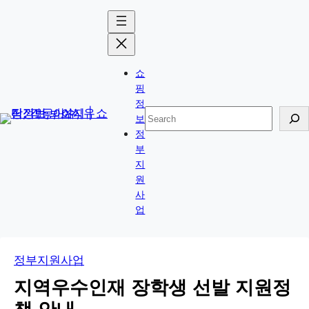
콘
Skip
텐
to
츠
content
로
쇼
바
핑
로
정
검
보
가
색
정
기
부
지
원
사
업
정부지원사업
지역우수인재 장학생 선발 지원정