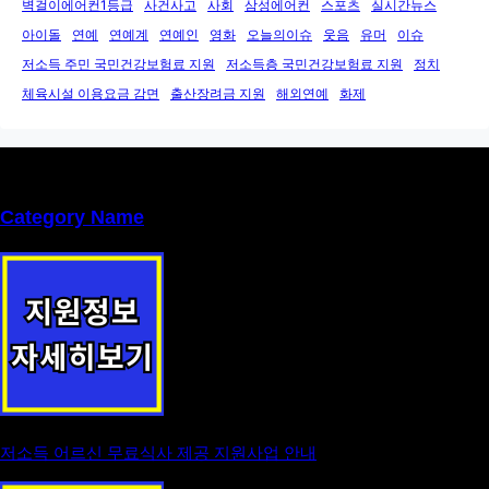
벽걸이에어컨1등급
사건사고
사회
삼성에어컨
스포츠
실시간뉴스
아이돌
연예
연예계
연예인
영화
오늘의이슈
웃음
유머
이슈
저소득 주민 국민건강보험료 지원
저소득층 국민건강보험료 지원
정치
체육시설 이용요금 감면
출산장려금 지원
해외연예
화제
Category Name
저소득 어르신 무료식사 제공 지원사업 안내