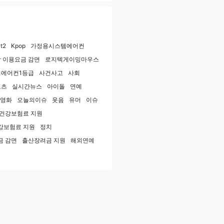
t2
Kpop
가정용시스템에어컨
 이용요금 감면
로지텍게이밍마우스
에어컨1등급
사건사고
사회
포츠
실시간뉴스
아이돌
연예
영화
오늘의이슈
웃음
유머
이슈
민건강보험료 지원
강보험료 지원
정치
금 감면
출산장려금 지원
해외연예