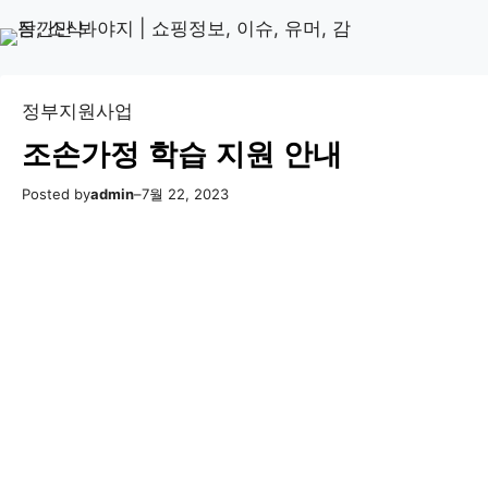
콘
Skip
텐
to
츠
content
로
정부지원사업
바
조손가정 학습 지원 안내
로
가
Posted by
admin
–
7월 22, 2023
기