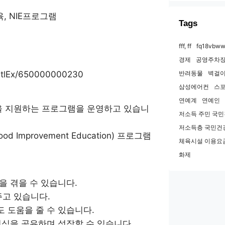
육, NIE프로그램
Tags
fff, ff
fq18vbww
경제
공영주차장
c/dtlEx/650000000230
반려동물
벽걸이
삼성에어컨
스
연예계
연예인
을 지원하는 프로그램을 운영하고 있습니
저소득 주민 국
저소득층 국민건
 Improvement Education) 프로그램
체육시설 이용요
화제
을 겪을 수 있습니다.
고 있습니다.
 도움을 줄 수 있습니다.
지식을 공유하며 성장할 수 있습니다.