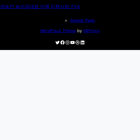
귀농인 농지임대료 지원 지원사업 안내
Sample Page
WordPress Theme
by
WPEnjoy
Twitter
Facebook
Instagram
YouTube
Dribbble
LinkedIn