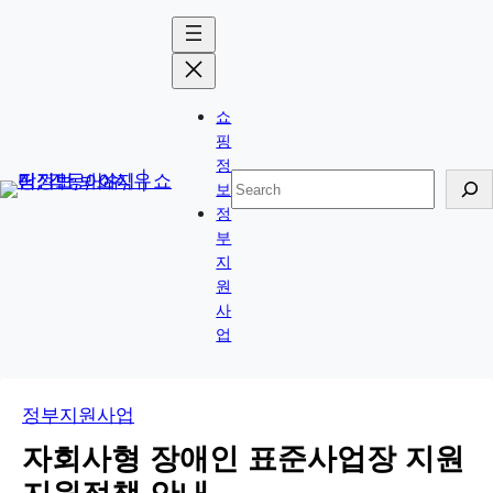
콘
Skip
텐
to
츠
content
로
쇼
바
핑
로
정
검
보
가
색
정
기
부
지
원
사
업
정부지원사업
자회사형 장애인 표준사업장 지원