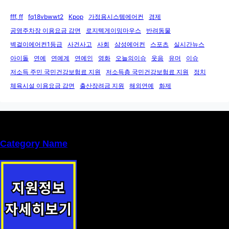
fff, ff
fq18vbwwt2
Kpop
가정용시스템에어컨
경제
공영주차장 이용요금 감면
로지텍게이밍마우스
반려동물
벽걸이에어컨1등급
사건사고
사회
삼성에어컨
스포츠
실시간뉴스
아이돌
연예
연예계
연예인
영화
오늘의이슈
웃음
유머
이슈
저소득 주민 국민건강보험료 지원
저소득층 국민건강보험료 지원
정치
체육시설 이용요금 감면
출산장려금 지원
해외연예
화제
Category Name