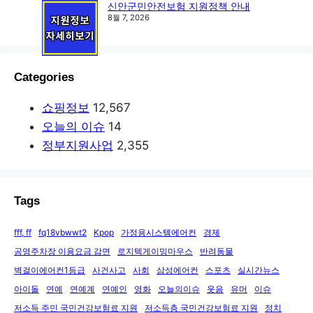
신안군민안전보험 지원정책 안내
8월 7, 2026
Categories
쇼핑정보
12,567
오늘의 이슈
14
정부지원사업
2,355
Tags
fff, ff
fq18vbwwt2
Kpop
가정용시스템에어컨
경제
공영주차장 이용요금 감면
로지텍게이밍마우스
반려동물
벽걸이에어컨1등급
사건사고
사회
삼성에어컨
스포츠
실시간뉴스
아이돌
연예
연예계
연예인
영화
오늘의이슈
웃음
유머
이슈
저소득 주민 국민건강보험료 지원
저소득층 국민건강보험료 지원
정치