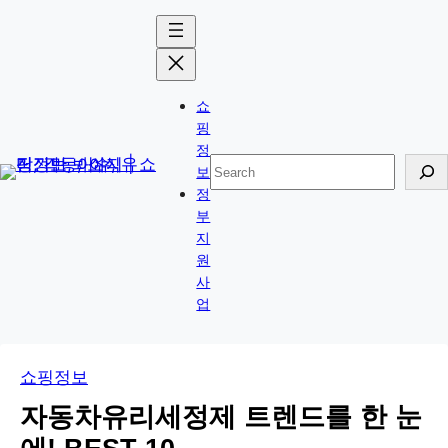
콘
Skip
텐
to
츠
content
로
쇼
바
핑
로
정
검
보
가
색
정
기
부
지
원
사
업
쇼핑정보
자동차유리세정제 트렌드를 한 눈