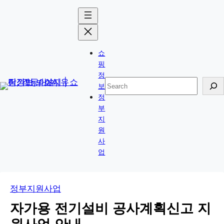
콘
Skip
텐
to
츠
content
로
쇼
바
핑
로
정
검
보
가
색
정
기
부
지
원
사
업
정부지원사업
자가용 전기설비 공사계획신고 지