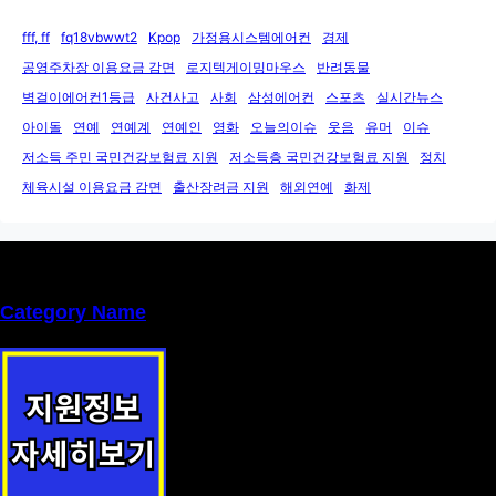
fff, ff
fq18vbwwt2
Kpop
가정용시스템에어컨
경제
공영주차장 이용요금 감면
로지텍게이밍마우스
반려동물
벽걸이에어컨1등급
사건사고
사회
삼성에어컨
스포츠
실시간뉴스
아이돌
연예
연예계
연예인
영화
오늘의이슈
웃음
유머
이슈
저소득 주민 국민건강보험료 지원
저소득층 국민건강보험료 지원
정치
체육시설 이용요금 감면
출산장려금 지원
해외연예
화제
Category Name