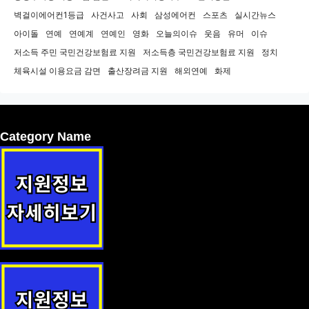
벽걸이에어컨1등급
사건사고
사회
삼성에어컨
스포츠
실시간뉴스
아이돌
연예
연예계
연예인
영화
오늘의이슈
웃음
유머
이슈
저소득 주민 국민건강보험료 지원
저소득층 국민건강보험료 지원
정치
체육시설 이용요금 감면
출산장려금 지원
해외연예
화제
Category Name
(수원시 영통구) 임산부 우울 선별검사 지원 지원사업 안내