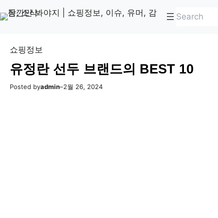
콘
Skip
검
텐
to
색
츠
content
로
쇼핑정보
바
유정란 선두 브랜드의 BEST 10
로
가
Posted by
admin
–
2월 26, 2024
기