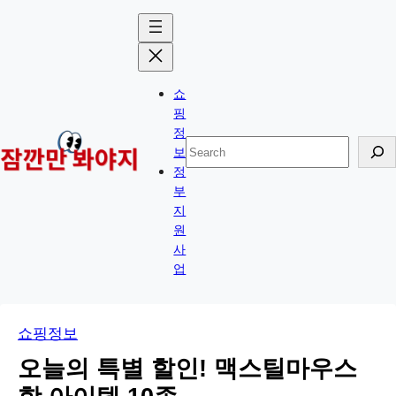
콘
Skip
텐
to
츠
content
로
쇼
바
핑
로
정
검
보
가
색
정
기
부
지
원
사
업
쇼핑정보
오늘의 특별 할인! 맥스틸마우스