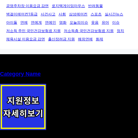
공영주차장 이용요금 감면
로지텍게이밍마우스
반려동물
벽걸이에어컨1등급
사건사고
사회
삼성에어컨
스포츠
실시간뉴스
아이돌
연예
연예계
연예인
영화
오늘의이슈
웃음
유머
이슈
저소득 주민 국민건강보험료 지원
저소득층 국민건강보험료 지원
정치
체육시설 이용요금 감면
출산장려금 지원
해외연예
화제
Category Name