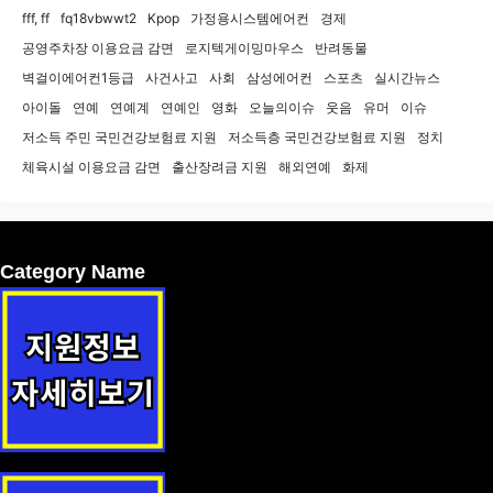
fff, ff
fq18vbwwt2
Kpop
가정용시스템에어컨
경제
공영주차장 이용요금 감면
로지텍게이밍마우스
반려동물
벽걸이에어컨1등급
사건사고
사회
삼성에어컨
스포츠
실시간뉴스
아이돌
연예
연예계
연예인
영화
오늘의이슈
웃음
유머
이슈
저소득 주민 국민건강보험료 지원
저소득층 국민건강보험료 지원
정치
체육시설 이용요금 감면
출산장려금 지원
해외연예
화제
Category Name
1형 당뇨병 학생 의료비 지원 지원사업 안내