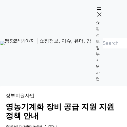
콘
Skip
텐
to
츠
content
쇼
로
핑
바
정
검
로
보
정
색
가
부
기
지
원
사
업
정부지원사업
영농기계화 장비 공급 지원 지원
정책 안내
Posted by
admin
–
6월 7, 2026