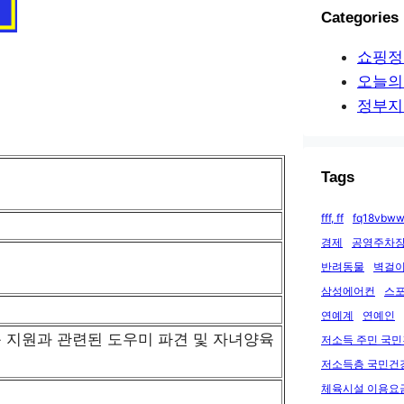
Categories
쇼핑정
오늘의
정부지
Tags
fff, ff
fq18vbww
경제
공영주차장
반려동물
벽걸이
삼성에어컨
스
연예계
연예인
 지원과 관련된 도우미 파견 및 자녀양육
저소득 주민 국
저소득층 국민건
체육시설 이용요