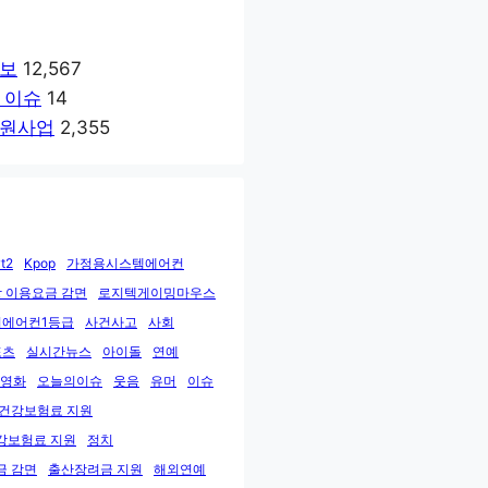
보
12,567
 이슈
14
원사업
2,355
t2
Kpop
가정용시스템에어컨
 이용요금 감면
로지텍게이밍마우스
에어컨1등급
사건사고
사회
포츠
실시간뉴스
아이돌
연예
영화
오늘의이슈
웃음
유머
이슈
민건강보험료 지원
강보험료 지원
정치
금 감면
출산장려금 지원
해외연예