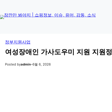
콘
Skip
텐
to
츠
content
로
바
로
정부지원사업
가
기
여성장애인 가사도우미 지원 지원정
Posted by
admin
–
6월 6, 2026