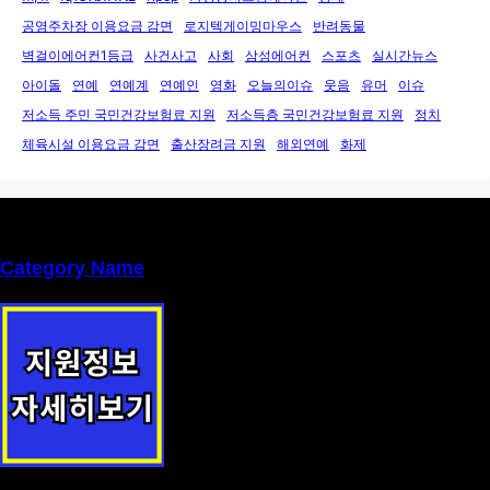
공영주차장 이용요금 감면
로지텍게이밍마우스
반려동물
벽걸이에어컨1등급
사건사고
사회
삼성에어컨
스포츠
실시간뉴스
아이돌
연예
연예계
연예인
영화
오늘의이슈
웃음
유머
이슈
저소득 주민 국민건강보험료 지원
저소득층 국민건강보험료 지원
정치
체육시설 이용요금 감면
출산장려금 지원
해외연예
화제
Category Name