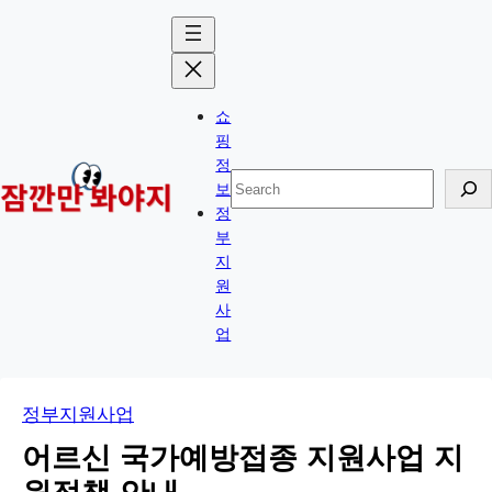
콘
Skip
텐
to
츠
content
로
쇼
바
핑
로
정
검
보
가
색
정
기
부
지
원
사
업
정부지원사업
어르신 국가예방접종 지원사업 지